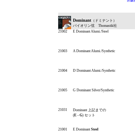
Dominant
（ドミナント）
バイオリン弦
Thomastik社
21002
E Dominant Alumi./Steel
21003
A Dominant Alumi./Synthetic
21004
D Dominant Alumi./Synthetic
21005
G Dominant Silver/Synthetic
21031
Dominant
上記までの
(
E - G
) セット
21001
E Dominant
Steel