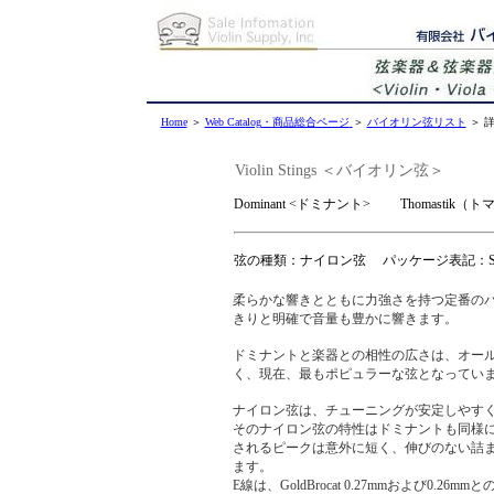
Home
＞
Web Catalog
・
商品総合ページ
＞
バイオリン弦リスト
＞ 詳
Violin Stings
＜バイオリン弦＞
Dominant
<ドミナント>
Thomastik（ト
弦の種類：ナイロン弦 パッケージ表記：Synthe
柔らかな響きとともに力強さを持つ定番のバ
きりと明確で音量も豊かに響きます。
ドミナントと楽器との相性の広さは、オー
く、現在、最もポピュラーな弦となってい
ナイロン弦は、チューニングが安定しやす
そのナイロン弦の特性はドミナントも同様
されるピークは意外に短く、伸びのない詰
ます。
E線は、GoldBrocat 0.27mmおよび0