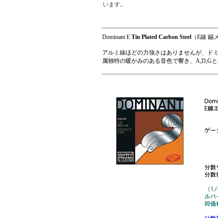
います。
Dominant E
Tin
Plated Carbon Steel
（E線 錫
アルミ線ほどの力強さはありませんが、ド
属独特の暖かみのある音色で響き、A,D,G