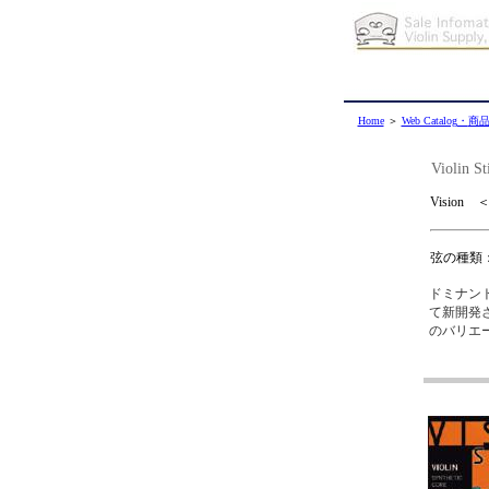
Home
＞
Web Catalog
・
商
Violin S
Vision
弦の種類
ドミナン
て新開発
のバリエ