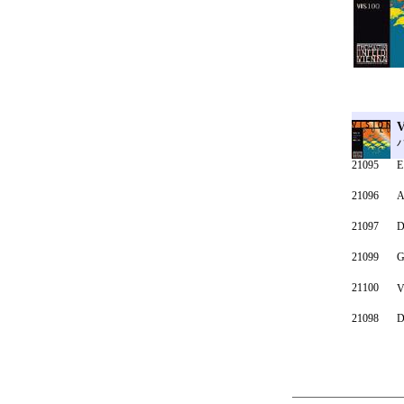
V
21095
E
21096
A
21097
D
21099
G
21100
V
21098
D