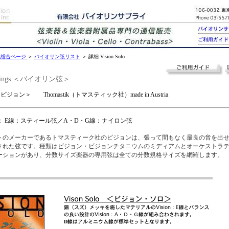
品総合ページ
＞
バイオリン弦リスト
＞ 詳細 Vision Solo
tings
＜バイオリン弦＞
＜ビジョン＞
Thomastik（トマスティック社）made in Austria
：
E
線：スティール弦／
A
・
D
・
G
線
：
ナイロン弦
トのメーカーであるトマスティーク社のビジョンは、張って間もなく最良の音を出
された弦です。種類はビジョン・ビジョンチタニウムのミディアムとオーケストラ
ーションがあり、分数サイズ楽器の専用弦は全ての分数規格サイズを網羅します。