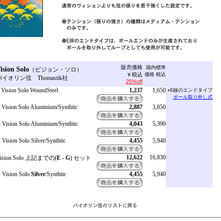
販売価格
国内標準
ision Solo
（ビジョン・ソロ）
￥税込
価格 税込
バイオリン弦
Thomastik社
25%off
 Vision Solo WoundSteel
1,237
1,650
●
E線のエンドタイプ
ボール取り外し式
 Vision Solo Aluminium/Synthtic
2,887
3,850
 Vision Solo Aluminium/Synthtic
4,043
5,390
 Vision Solo Silver/Synthtic
4,455
5,940
12,622
16,830
ision Solo 上記までの
(
E - G
) セット
 Vision Solo
Silver
/Synthtic
4,455
5,940