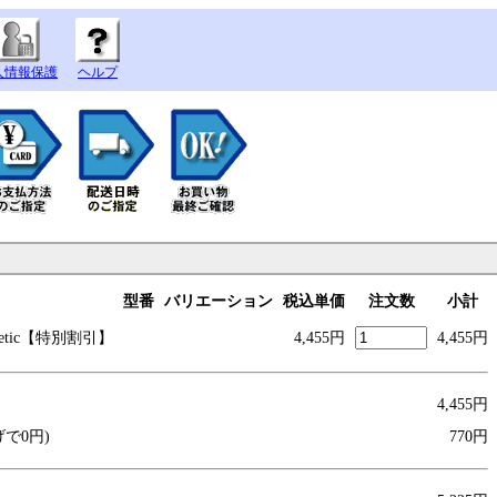
人情報保護
ヘルプ
型番
バリエーション
税込単価
注文数
小計
hetic【特
別割引】
4,455円
4,455円
4,455円
げで0円)
770円