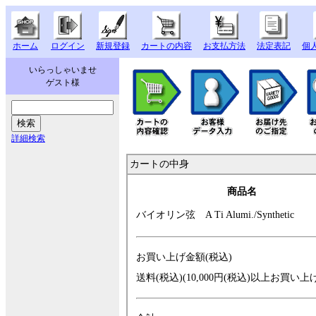
ホーム
ログイン
新規登録
カートの内容
お支払方法
法定表記
個
いらっしゃいませ
ゲスト様
詳細検索
カートの中身
商品名
バイオリン弦 A
Ti Alumi./Synth
etic
お買い上げ金額(税込)
送料(税込)(10,000円(税込)以上お買い上