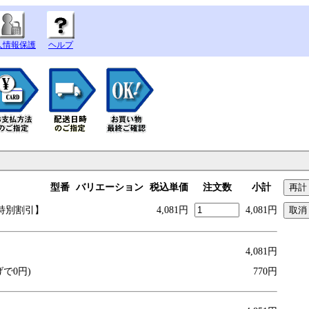
人情報保護
ヘルプ
型番
バリエーション
税込単価
注文数
小計
【特別割引】
4,081円
4,081円
4,081円
げで0円)
770円