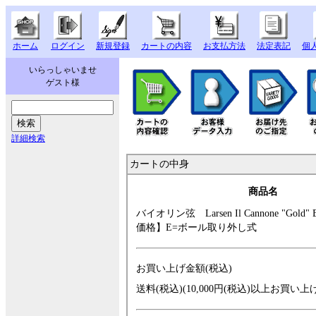
ホーム
ログイン
新規登録
カートの内容
お支払方法
法定表記
個
いらっしゃいませ
ゲスト様
詳細検索
カートの中身
商品名
バイオリン弦 La
rsen Il Cannone
"Gold"
価格】E=ボール取
り外し式
お買い上げ金額(税込)
送料(税込)(10,000円(税込)以上お買い上