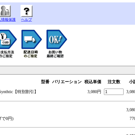
人情報保護
ヘルプ
型番
バリエーション
税込単価
注文数
小
Synthti
c【特別割引】
3,080円
3,0
3,0
げで0円)
77