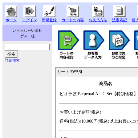
ホーム
ログイン
新規登録
カートの内容
お支払方法
法定表記
個
いらっしゃいませ
ゲスト様
詳細検索
カートの中身
商品名
ビオラ弦 Perpetu
al A～C Set【特別
価格】
お買い上げ金額(税込)
送料(税込)(10,000円(税込)以上お買い上