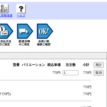
人情報保護
ヘルプ
型番
バリエーション
税込単価
注文数
小計
770円
770円
770円
げで0円)
770円